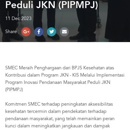
Peduli JKN (PIPMPJ)
Karir
Customer Care
11 Dec 2023
Optic
Share :
Cerita Pasien
Event
Asuransi
SMEC Meraih Penghargaan dari BPJS Kesehatan atas
Perpustakaan Digital
Kontribusi dalam Program JKN - KIS Melalui Implementasi
Program Inovasi Pendanaan Masyarakat Peduli JKN
(PIPMPJ)
Komitmen SMEC terhadap peningkatan aksesibilitas
kesehatan tercermin dalam pendekatan terhadap
pendanaan masyarakat, yang telah memainkan peran
kunci dalam meningkatkan jangkauan dan dampak