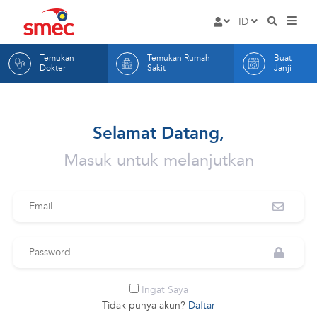
Rumah
ID
HOME
Masuk
Sakit
EN
Temukan
Temukan Rumah
Buat
LAYANAN
Mata
ID
Dokter
Sakit
Janji
DOKTER KAMI
SMEC
RUMAH SAKIT KAMI
Selamat Datang,
BUAT JANJI
Masuk untuk melanjutkan
TENTANG KAMI
Email
ARTIKEL
INFORMASI
Password
Hak dan Kewajiban Pas
KONTAK KAMI
Promosi
Ingat Saya
Indikator Mutu RS
Tidak punya akun?
Daftar