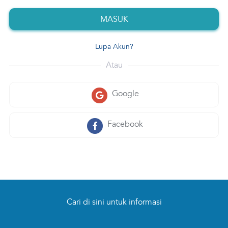
Karir
MASUK
Customer Care
Lupa Akun?
Optic
Atau
Cerita Pasien
Event
Google
Asuransi
Facebook
Perpustakaan Digital
Cari di sini untuk informasi