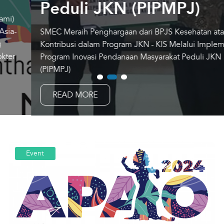
Peduli JKN (PIPMPJ)
Karir
Customer Care
SMEC Meraih Penghargaan dari BPJS Kesehatan atas
Kontribusi dalam Program JKN - KIS Melalui Implementasi
Optic
Program Inovasi Pendanaan Masyarakat Peduli JKN
Cerita Pasien
(PIPMPJ)
Event
READ MORE
Asuransi
Perpustakaan Digital
Event