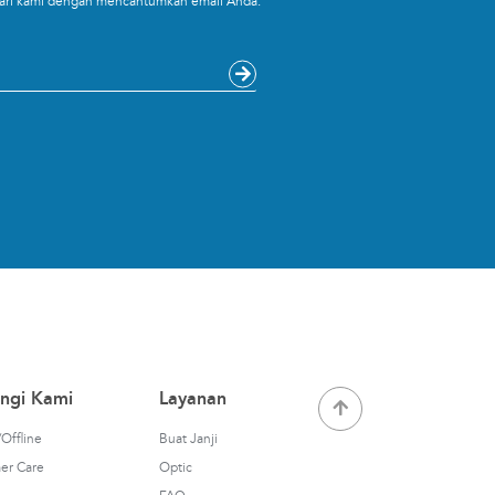
 dari kami dengan mencantumkan email Anda.
ngi Kami
Layanan
Offline
Buat Janji
er Care
Optic