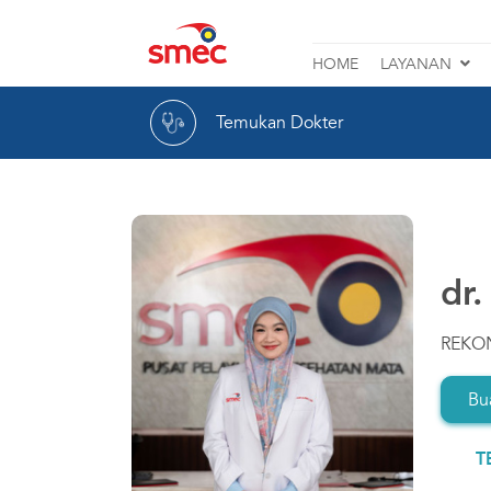
Rumah
HOME
LAYANAN
Sakit
Katarak
Mata
Temukan Dokter
Lasik
SMEC
Retina
Glaukoma
dr
Lihat Layanan Lainnya
REKO
Bua
T