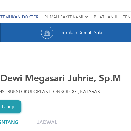
TEMUKAN DOKTER
RUMAH SAKIT KAMI
BUAT JANJI
TEN
SMEC TEBET
Temukan Rumah Sakit
SMEC PATRIA
SMEC MEDAN
SMEC BALIKPAPAN
. Dewi Megasari Juhrie, Sp.M
SMEC RAWAMANGUN
NSTRUKSI OKULOPLASTI ONKOLOGI, KATARAK
Lihat Rumah Sakit Lainnya
t Janji
ENTANG
JADWAL