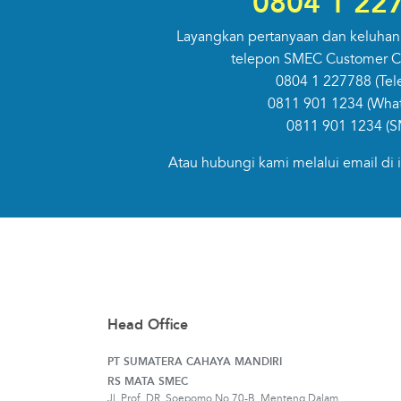
0804 1 22
Layangkan pertanyaan dan keluhan
telepon SMEC Customer Ca
0804 1 227788
(Tel
0811 901 1234
(Wha
0811 901 1234
(S
Atau hubungi kami melalui email di
Head Office
PT SUMATERA CAHAYA MANDIRI
RS MATA SMEC
Jl. Prof. DR. Soepomo No.70-B, Menteng Dalam