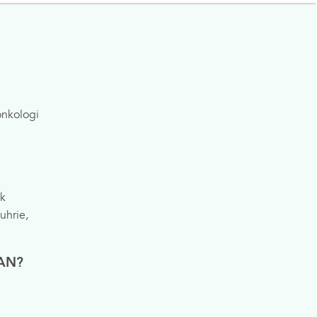
Asuransi
Perpustakaan Digital
onkologi
k
uhrie,
AN?