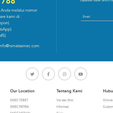
7788
Dapatkan kabar terkini
 Anda melalui nomor
Email
re kami di :
epon)
tsApp)
MS)
info@rsmatasmec.com
Our Location
Tentang Kami
Hubu
SMEC TEBET
Visi dan Misi
Online/
SMEC PATRIA
Informasi
Custom