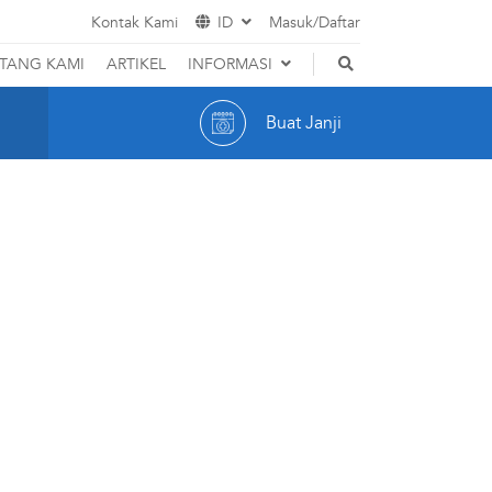
Kontak Kami
ID
Masuk/Daftar
EN
TANG KAMI
ARTIKEL
INFORMASI
Hak dan Kewajiban Pasien
ID
Buat Janji
Promosi
Indikator Mutu RS
Karir
Customer Care
Optic
Cerita Pasien
Event