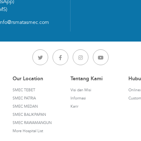
tsApp)
MS)
info@rsmatasmec.com
Our Location
Tentang Kami
Hubu
SMEC TEBET
Visi dan Misi
Online/
SMEC PATRIA
Informasi
Custom
SMEC MEDAN
Karir
SMEC BALIKPAPAN
SMEC RAWAMANGUN
More Hospital List