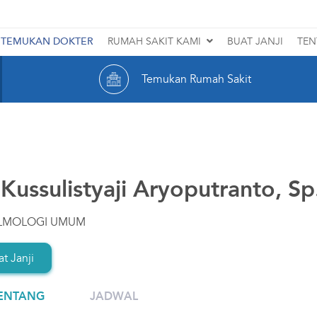
TEMUKAN DOKTER
RUMAH SAKIT KAMI
BUAT JANJI
TEN
SMEC TEBET
Temukan Rumah Sakit
SMEC PATRIA
SMEC MEDAN
SMEC BALIKPAPAN
 Kussulistyaji Aryoputranto, S
SMEC RAWAMANGUN
LMOLOGI UMUM
Lihat Rumah Sakit Lainnya
t Janji
ENTANG
JADWAL