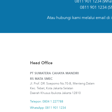
0811 901 1234
(Wha
0811 901 1234
(S
Atau hubungi kami melalui email di
Head Office
PT SUMATERA CAHAYA MANDIRI
RS MATA SMEC
Jl. Prof. DR. Soepomo No.70-B, Menteng Dalam
Kec. Tebet, Kota Jakarta Selatan
Daerah Khusus Ibukota Jakarta 12810
Telepon: 0804 1 227788
WhatsApp: 0811 901 1234