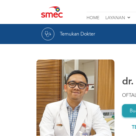
Rumah
HOME
LAYANAN
Sakit
Katarak
Mata
Temukan Dokter
Lasik
SMEC
Retina
Glaukoma
dr.
Lihat Layanan Lainnya
OFTA
Bua
T