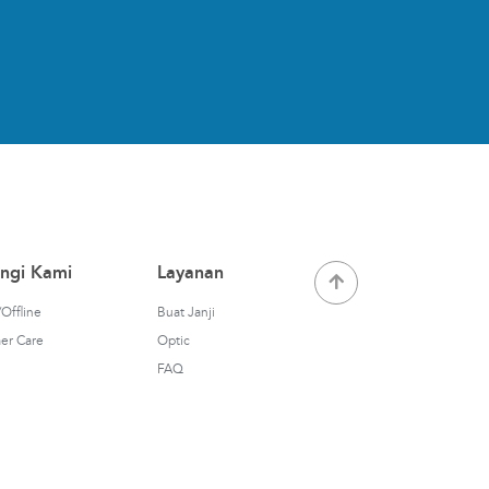
ngi Kami
Layanan
Offline
Buat Janji
er Care
Optic
FAQ