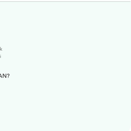
Asuransi
Perpustakaan Digital
k
i
AN?