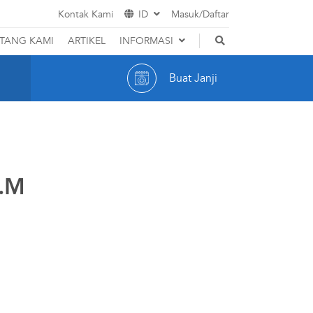
Kontak Kami
ID
Masuk/Daftar
EN
TANG KAMI
ARTIKEL
INFORMASI
Hak dan Kewajiban Pasien
ID
Buat Janji
Promosi
Indikator Mutu RS
Karir
p.M
Customer Care
Optic
Cerita Pasien
Event