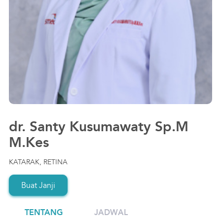
Karir
Customer Care
Optic
Cerita Pasien
Event
Asuransi
dr. Santy Kusumawaty Sp.M
Perpustakaan Digital
M.Kes
KATARAK, RETINA
Buat Janji
TENTANG
JADWAL