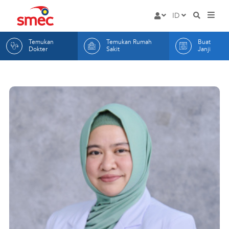
Rumah
ID
HOME
Masuk
Sakit
EN
Temukan
Temukan Rumah
Buat
LAYANAN
Mata
ID
Dokter
Sakit
Janji
DOKTER KAMI
SMEC
RUMAH SAKIT KAMI
BUAT JANJI
TENTANG KAMI
ARTIKEL
INFORMASI
Hak dan Kewajiban Pas
KONTAK KAMI
Promosi
Indikator Mutu RS