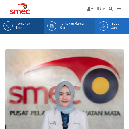
Rumah
ID
HOME
Masuk
Sakit
EN
Temukan
Temukan Rumah
Buat
LAYANAN
Mata
ID
Dokter
Sakit
Janji
DOKTER KAMI
SMEC
RUMAH SAKIT KAMI
BUAT JANJI
TENTANG KAMI
ARTIKEL
INFORMASI
Hak dan Kewajiban Pas
KONTAK KAMI
Promosi
Indikator Mutu RS