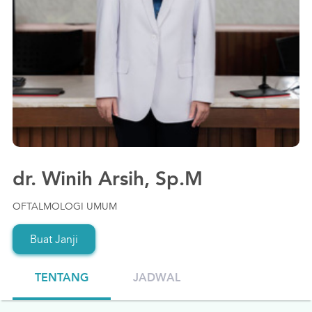
Karir
Customer Care
Optic
Cerita Pasien
Event
Asuransi
dr. Winih Arsih, Sp.M
Perpustakaan Digital
OFTALMOLOGI UMUM
Buat Janji
TENTANG
JADWAL