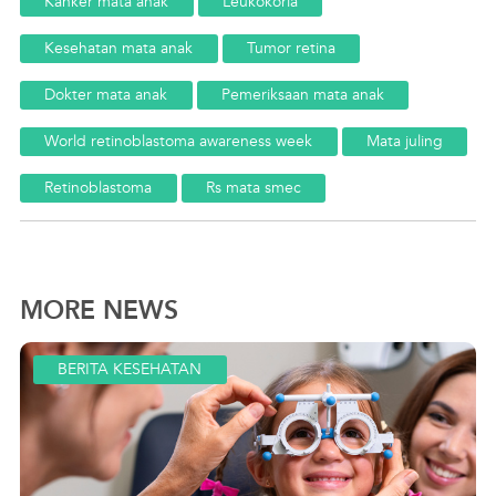
Kanker mata anak
Leukokoria
Kesehatan mata anak
Tumor retina
Dokter mata anak
Pemeriksaan mata anak
World retinoblastoma awareness week
Mata juling
Retinoblastoma
Rs mata smec
MORE NEWS
BERITA KESEHATAN