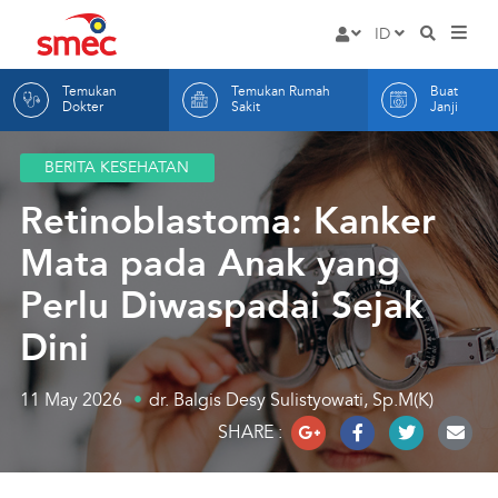
Rumah
ID
HOME
Masuk
Sakit
EN
Temukan
Temukan Rumah
Buat
LAYANAN
Mata
ID
Dokter
Sakit
Janji
DOKTER KAMI
SMEC
BERITA KESEHATAN
RUMAH SAKIT KAMI
Retinoblastoma: Kanker
BUAT JANJI
Mata pada Anak yang
TENTANG KAMI
Perlu Diwaspadai Sejak
ARTIKEL
Dini
INFORMASI
Hak dan Kewajiban Pas
KONTAK KAMI
11 May 2026
dr. Balgis Desy Sulistyowati, Sp.M(K)
SHARE :
Promosi
Indikator Mutu RS