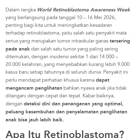
Karir
Dalam rangka
World Retinoblastoma Awareness Week
yang berlangsung pada tanggal 10 – 16 Mei 2026,
Customer Care
penting bagi kita untuk meningkatkan kesadaran
Optic
terhadap retinoblastoma, yaitu salah satu penyakit mata
serius yang merupakan tumor intraokular ganas
tersering
Cerita Pasien
pada anak
dan salah satu tumor yang paling sering
Event
ditemukan, dengan insidensi sekitar 1 dari 14.000 –
20.000 kelahiran, yang menyebabkan kurang lebih 9.000
Asuransi
kasus baru setiap tahunnya di seluruh dunia. Penyakit ini
Perpustakaan Digital
perlu mendapat perhatian khusus karena
dapat
mengancam penglihatan
bahkan nyawa anak jika tidak
ditangani dengan cepat dan tepat. Kabar baiknya,
dengan
deteksi dini dan penanganan yang optimal,
peluang kesembuhan dan penyelamatan penglihatan
anak bisa jauh lebih baik.
Apa Itu Retinoblastoma?