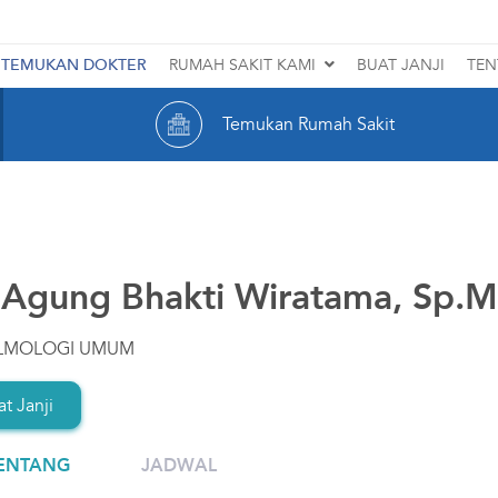
TEMUKAN DOKTER
RUMAH SAKIT KAMI
BUAT JANJI
TEN
SMEC TEBET
Temukan Rumah Sakit
SMEC PATRIA
SMEC MEDAN
SMEC BALIKPAPAN
. Agung Bhakti Wiratama, Sp.
SMEC RAWAMANGUN
LMOLOGI UMUM
Lihat Rumah Sakit Lainnya
t Janji
ENTANG
JADWAL