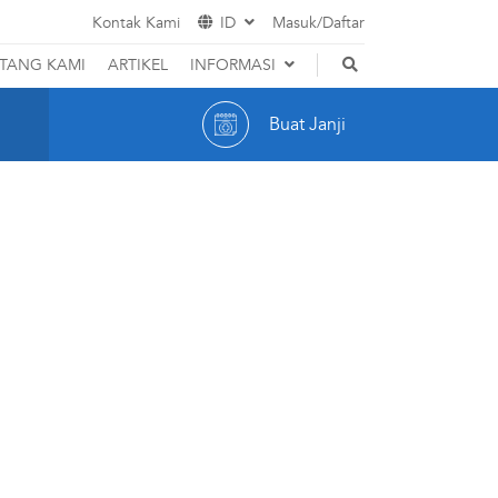
Kontak Kami
ID
Masuk/Daftar
EN
TANG KAMI
ARTIKEL
INFORMASI
Hak dan Kewajiban Pasien
ID
Buat Janji
Promosi
Indikator Mutu RS
Karir
M
Customer Care
Optic
Cerita Pasien
Event