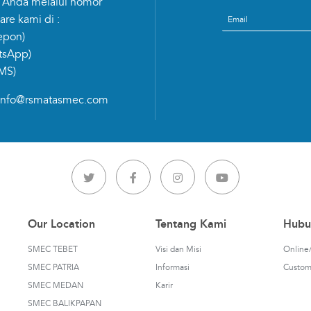
 Anda melalui nomor
Email
re kami di :
epon)
tsApp)
MS)
info@rsmatasmec.com
Our Location
Tentang Kami
Hubu
SMEC TEBET
Visi dan Misi
Online/
SMEC PATRIA
Informasi
Custom
SMEC MEDAN
Karir
SMEC BALIKPAPAN