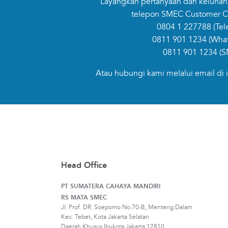
Layangkan pertanyaan dan keluhan
telepon SMEC Customer Ca
0804 1 227788
(Tel
0811 901 1234
(Wha
0811 901 1234
(S
Atau hubungi kami melalui email di
Head Office
PT SUMATERA CAHAYA MANDIRI
RS MATA SMEC
Jl. Prof. DR. Soepomo No.70-B, Menteng Dalam
Kec. Tebet, Kota Jakarta Selatan
Daerah Khusus Ibukota Jakarta 12810