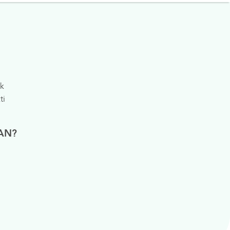
Asuransi
Perpustakaan Digital
k
ti
AN?