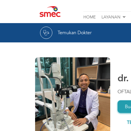
Rumah
HOME
LAYANAN
Sakit
Katarak
Mata
Temukan Dokter
Lasik
SMEC
Retina
Glaukoma
dr
Lihat Layanan Lainnya
OFTA
Bua
T