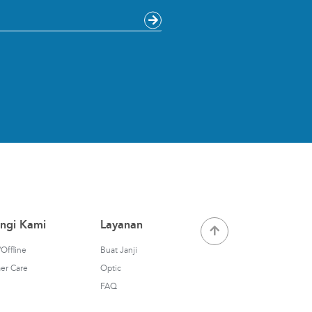
ngi Kami
Layanan
Offline
Buat Janji
er Care
Optic
FAQ