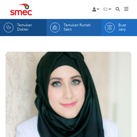
Rumah
ID
HOME
Masuk
Sakit
EN
Temukan
Temukan Rumah
Buat
LAYANAN
Mata
ID
Dokter
Sakit
Janji
DOKTER KAMI
SMEC
RUMAH SAKIT KAMI
BUAT JANJI
TENTANG KAMI
ARTIKEL
INFORMASI
Hak dan Kewajiban Pas
KONTAK KAMI
Promosi
Indikator Mutu RS