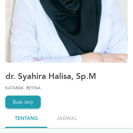
Karir
Customer Care
Optic
Cerita Pasien
Event
Asuransi
dr. Syahira Halisa, Sp.M
Perpustakaan Digital
KATARAK, RETINA
Buat Janji
TENTANG
JADWAL