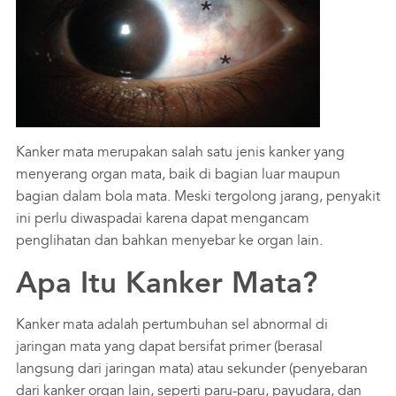
Karir
Customer Care
Optic
Cerita Pasien
Kanker mata merupakan salah satu jenis kanker yang
Event
menyerang organ mata, baik di bagian luar maupun
Asuransi
bagian dalam bola mata. Meski tergolong jarang, penyakit
ini perlu diwaspadai karena dapat mengancam
Perpustakaan Digital
penglihatan dan bahkan menyebar ke organ lain.
Apa Itu Kanker Mata?
Kanker mata adalah pertumbuhan sel abnormal di
jaringan mata yang dapat bersifat primer (berasal
langsung dari jaringan mata) atau sekunder (penyebaran
dari kanker organ lain, seperti paru-paru, payudara, dan