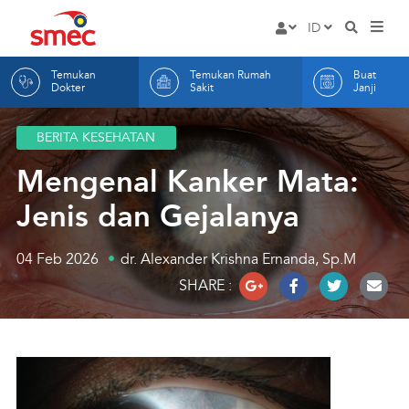
Rumah
ID
HOME
Masuk
Sakit
EN
Temukan
Temukan Rumah
Buat
LAYANAN
Mata
ID
Dokter
Sakit
Janji
DOKTER KAMI
SMEC
BERITA KESEHATAN
RUMAH SAKIT KAMI
Mengenal Kanker Mata:
BUAT JANJI
Jenis dan Gejalanya
TENTANG KAMI
ARTIKEL
04 Feb 2026
dr. Alexander Krishna Ernanda, Sp.M
SHARE :
INFORMASI
Hak dan Kewajiban Pas
KONTAK KAMI
Promosi
Indikator Mutu RS